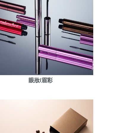
眼妝/眉彩